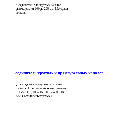
Соединители для круглых каналов
диаметром от 100 до 200 мм. Материал -
пластик.
Соединитель круглых и прямоугольных каналов
Для соединения круглых и плоских
каналов. Присоединительные размеры:
100-55х110, 100-60х120, 125-60х204
мм. Соединитель круглых и
прямоугольных каналов является одним из
элементов пластиковой вентиляции дома,
квартиры, офиса и т.д.